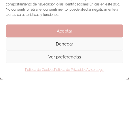
saludables y consejos para cuidarte cada día. Sin
comportamiento de navegación o las identificaciones únicas en este sitio.
spam, solo contenido que nutre.
No consentir o retirar el consentimiento, puede afectar negativamente a
ciertas características y funciones.
Nombre: *
Aceptar
Email *
Denegar
Ver preferencias
Subscribe
Política de Cookies
Política de Privacidad
Aviso Legal
* He leído y Acepto el Aviso Legal y la Política de
Privacidad